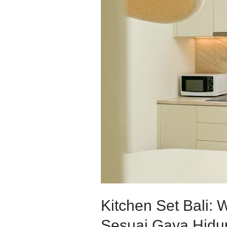
yang
Indah,
Fungsional,
dan
Sesuai
Gaya
Hidup
Anda
Kitchen Set Bali:
Sesuai Gaya Hidu