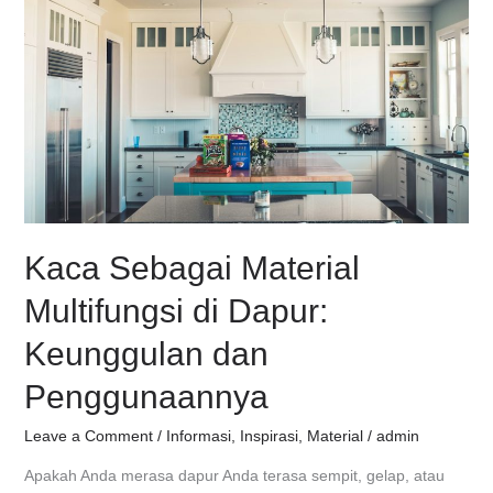
Sebagai
Material
Multifungsi
di
Dapur:
Keunggulan
dan
Penggunaannya
Kaca Sebagai Material
Multifungsi di Dapur:
Keunggulan dan
Penggunaannya
Leave a Comment
/
Informasi
,
Inspirasi
,
Material
/
admin
Apakah Anda merasa dapur Anda terasa sempit, gelap, atau