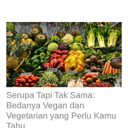
Skip
to
content
Serupa Tapi Tak Sama:
Bedanya Vegan dan
Vegetarian yang Perlu Kamu
Tahu