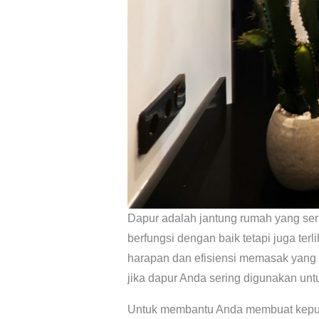
Dapur adalah jantung rumah yang serin
berfungsi dengan baik tetapi juga te
harapan dan efisiensi memasak yang
jika dapur Anda sering digunakan unt
Untuk membantu Anda membuat keputu