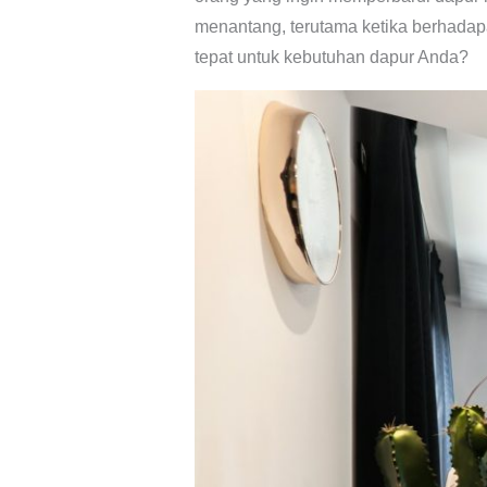
menantang, terutama ketika berhadap
tepat untuk kebutuhan dapur Anda?