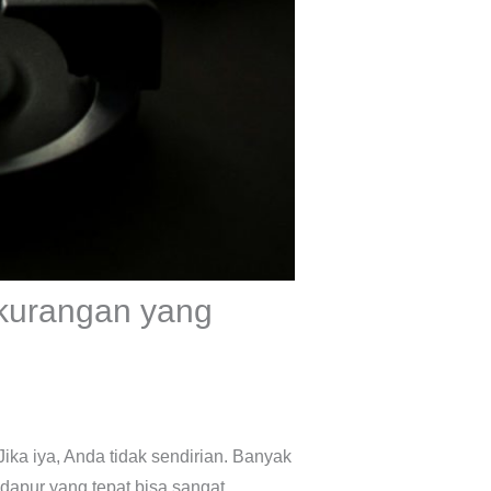
kurangan yang
ka iya, Anda tidak sendirian. Banyak
 dapur yang tepat bisa sangat