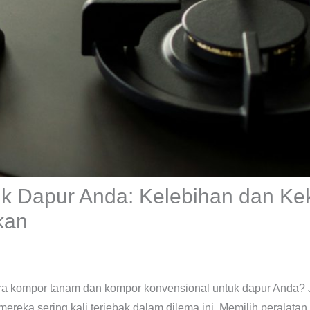
k Dapur Anda: Kelebihan dan Ke
kan
a kompor tanam dan kompor konvensional untuk dapur Anda? Ji
reka sering kali terjebak dalam dilema ini. Memilih peralatan