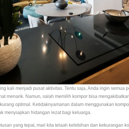
g kali menjadi pusat aktivitas. Tentu saja, Anda ingin semua 
rlihat menarik. Namun, salah memilih kompor bisa mengakibatka
 kurang optimal. Ketidaknyamanan dalam menggunakan kompor
uk menyiapkan hidangan lezat bagi keluarga.
san yang tepat, mari kita telaah kelebihan dan kekurangan