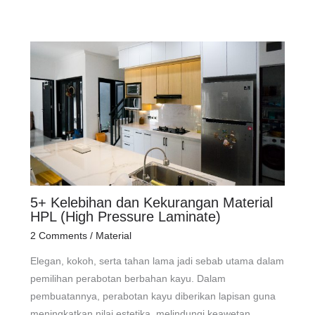
5+ Kelebihan dan Kekurangan Material
HPL (High Pressure Laminate)
2 Comments
/
Material
Elegan, kokoh, serta tahan lama jadi sebab utama dalam
pemilihan perabotan berbahan kayu. Dalam
pembuatannya, perabotan kayu diberikan lapisan guna
meningkatkan nilai estetika, melindungi keawetan,…